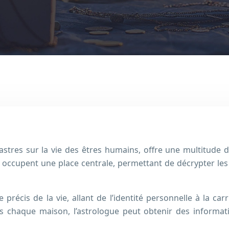
es astres sur la vie des êtres humains, offre une multitud
 occupent une place centrale, permettant de décrypter les 
écis de la vie, allant de l’identité personnelle à la carr
s chaque maison, l’astrologue peut obtenir des information