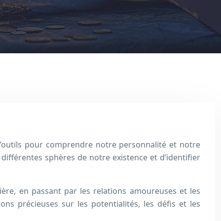
e d’outils pour comprendre notre personnalité et notre
différentes sphères de notre existence et d’identifier
ière, en passant par les relations amoureuses et les
s précieuses sur les potentialités, les défis et les