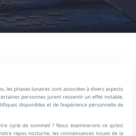
les, les phases lunaires sont associées à divers aspects
certaines personnes jurent ressentir un effet notable,
ifiques disponibles et de l’expérience personnelle de
notre cycle de sommeil ? Nous examinerons ce qu’est
otre repos nocturne, les connaissances issues de la