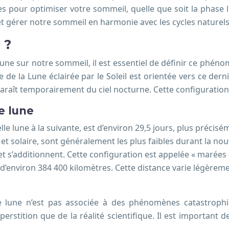
ques pour optimiser votre sommeil, quelle que soit la phase
et gérer notre sommeil en harmonie avec les cycles naturels
 ?
lune sur notre sommeil, il est essentiel de définir ce phén
ace de la Lune éclairée par le Soleil est orientée vers ce der
isparaît temporairement du ciel nocturne. Cette configuratio
e lune
e lune à la suivante, est d’environ 29,5 jours, plus précisé
et solaire, sont généralement les plus faibles durant la nouve
t et s’additionnent. Cette configuration est appelée « marées 
 d’environ 384 400 kilomètres. Cette distance varie légèreme
le lune n’est pas associée à des phénomènes catastroph
erstition que de la réalité scientifique. Il est important 