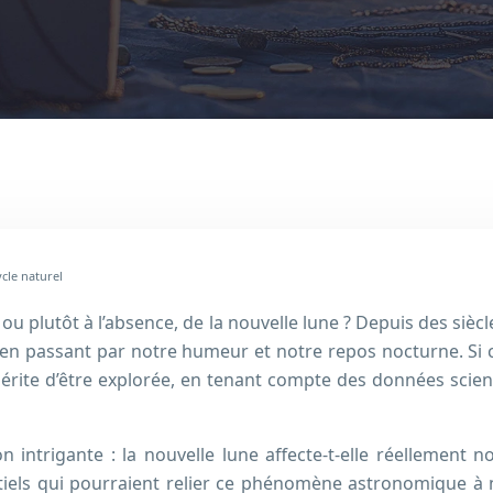
cle naturel
ou plutôt à l’absence, de la nouvelle lune ? Depuis des sièc
, en passant par notre humeur et notre repos nocturne. Si 
érite d’être explorée, en tenant compte des données scient
 intrigante : la nouvelle lune affecte-t-elle réellement 
tiels qui pourraient relier ce phénomène astronomique à n