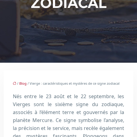
ZODIACAL
/
Blog
/ Vierge : caractéristiques et mystères de ce signe zodiacal
Nés entre le 23 août et le 22 septembre, les
Vierges sont le sixième signe du zodiaque,
associés à l’élément terre et gouvernés par la
planète Mercure. Ce signe symbolise l’analyse,
la précision et le service, mais recèle également
des mystères fascinants. Plongeons dans